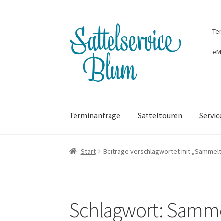
Zur
Zum
Te
Navigation
Inhalt
springen
springen
eM
Terminanfrage
Satteltouren
Servic
Start
Beiträge verschlagwortet mit „Sammelt
Schlagwort:
Samme