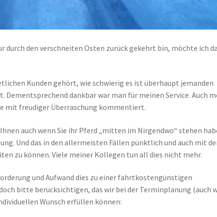
r durch den verschneiten Osten zurück gekehrt bin, möchte ich d
etlichen Kunden gehört, wie schwierig es ist überhaupt jemanden
t. Dementsprechend dankbar war man für meinen Service. Auch m
de mit freudiger Überraschung kommentiert.
 Ihnen auch wenn Sie ihr Pferd „mitten im Nirgendwo“ stehen hab
ng. Und das in den allermeisten Fällen pünktlich und auch mit de
ten zu können. Viele meiner Kollegen tun all dies nicht mehr.
sforderung und Aufwand dies zu einer fahrtkostengünstigen
och bitte berücksichtigen, das wir bei der Terminplanung (auch 
individuellen Wunsch erfüllen können: