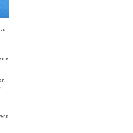
azu
eine
en.
r
wenn