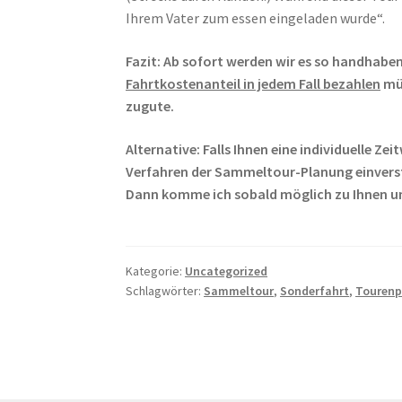
Ihrem Vater zum essen eingeladen wurde“.
Fazit: Ab sofort werden wir es so handhaben
Fahrtkostenanteil in jedem Fall bezahlen
müs
zugute.
Alternative: Falls Ihnen eine individuelle Z
Verfahren der Sammeltour-Planung einverst
Dann komme ich
sobald
möglich
zu Ihnen u
Kategorie:
Uncategorized
Schlagwörter:
Sammeltour
,
Sonderfahrt
,
Tourenp