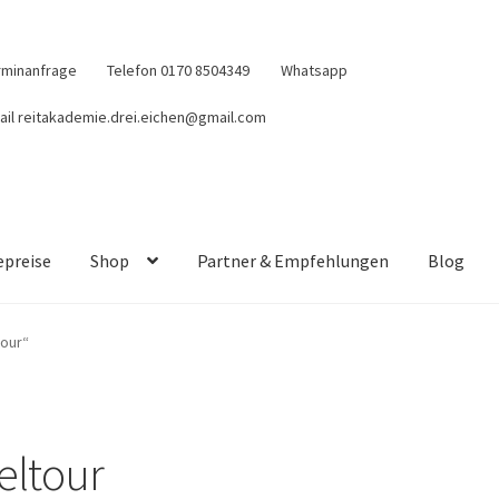
rminanfrage
Telefon 0170 8504349
Whatsapp
ail reitakademie.drei.eichen@gmail.com
epreise
Shop
Partner & Empfehlungen
Blog
our“
ltour