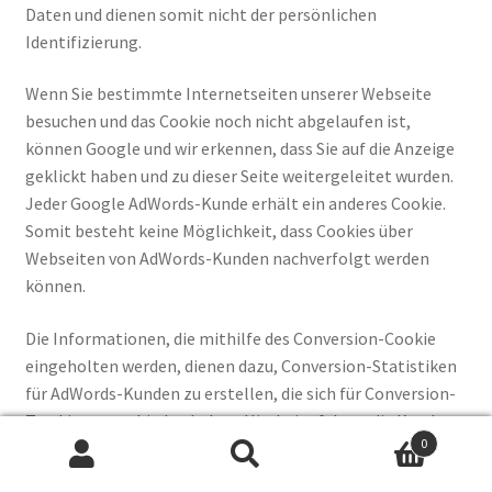
Daten und dienen somit nicht der persönlichen
Identifizierung.
Wenn Sie bestimmte Internetseiten unserer Webseite
besuchen und das Cookie noch nicht abgelaufen ist,
können Google und wir erkennen, dass Sie auf die Anzeige
geklickt haben und zu dieser Seite weitergeleitet wurden.
Jeder Google AdWords-Kunde erhält ein anderes Cookie.
Somit besteht keine Möglichkeit, dass Cookies über
Webseiten von AdWords-Kunden nachverfolgt werden
können.
Die Informationen, die mithilfe des Conversion-Cookie
eingeholten werden, dienen dazu, Conversion-Statistiken
für AdWords-Kunden zu erstellen, die sich für Conversion-
Tracking entschieden haben. Hierbei erfahren die Kunden
0
die Gesamtanzahl der Nutzer, die auf ihre Anzeige geklickt
Suchen
Suchen
haben und zu einer mit einem Conversion-Tracking-Tag