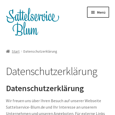
Zur
Zum
Menü
Navigation
Inhalt
springen
springen
Terminanfrage
Start
Datenschutzerklärung
Whatsapp
Datenschutzerklärung
Satteltouren
Unterm
Shop
Datenschutzerklärung
öffnen
Servicepreise
Wir freuen uns über Ihren Besuch auf unserer Webseite
Sattelservice-Blum.de und Ihr Interesse an unserem
Blog
Unternehmen und unseren Angeboten. Für externe Links