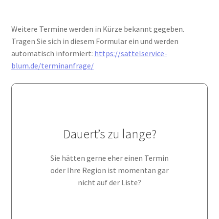
Weitere Termine werden in Kürze bekannt gegeben.
Tragen Sie sich in diesem Formular ein und werden
automatisch informiert:
https://sattelservice-
blum.de/terminanfrage/
Kein Problem!
Bei dringenden Fällen nehmen Sie
Dauert’s zu lange?
in
Sonderfahrt
unserern Service der
Anspruch und ich komme in wenigen
Sie hätten gerne eher einen Termin
Tagen zu Ihnen!
oder Ihre Region ist momentan gar
nicht auf der Liste?
Terminanfrage