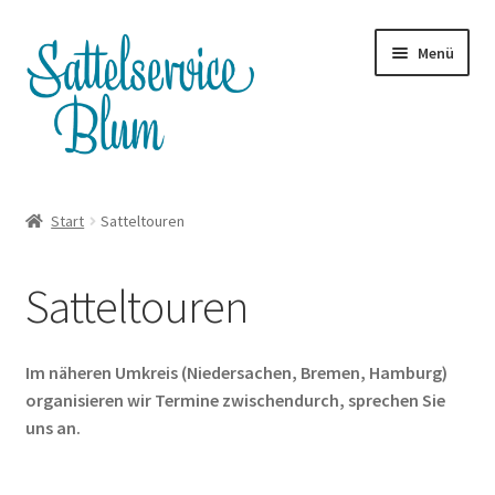
Zur
Zum
Menü
Navigation
Inhalt
springen
springen
Terminanfrage
Start
Satteltouren
Whatsapp
Satteltouren
Satteltouren
Unterm
Shop
Im näheren Umkreis (Niedersachen, Bremen, Hamburg)
öffnen
organisieren wir Termine zwischendurch, sprechen Sie
Servicepreise
uns an.
Blog