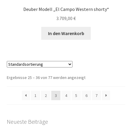
Deuber Modell „El Campo Western shorty“
3.709,00
€
In den Warenkorb
Ergebnisse 25 – 36 von 77 werden angezeigt
1
2
3
4
5
6
7
Neueste Beiträge