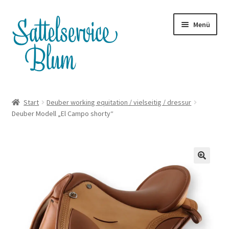
Zur
Zum
Menü
Navigation
Inhalt
springen
springen
Terminanfrage
Start
Deuber working equitation / vielseitig / dressur
Deuber Modell „El Campo shorty“
Whatsapp
Satteltouren
Unterm
Shop
öffnen
Servicepreise
Blog