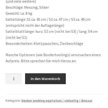
(und viele weitere)
Beschläge: Messing, Silber
Gewicht: ca. 8 kg
Sattellänge: S1 ca. 45 cm / S2 ca. 47 cm / S3 ca. 49 cm
(entspricht nicht der Auflagelänge)
Sattelblattlänge: kurz: 52 cm (nicht bei S3) / lang: 54 cm
(nicht bei S1)
Besonderheiten: Klettpauschen, Zierbeschläge
Manche Optionen (wie Bordertoolings) verursachen einen
Aufpreis. Bitte sprechen Sie mich hierzu an.
Deuber
In den Warenkorb
Modell
"El
Campo
shorty"
Kategorie:
Deuber working equitation / vielseitig / dressur
Menge