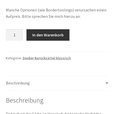
Manche Optionen (wie Bordertoolings) verursachen einen
Aufpreis. Bitte sprechen Sie mich hierzu an.
Deuber
In den Warenkorb
Modell
"Cádiz"
Menge
Kategorie:
Deuber Barocksättel klassisch
Beschreibung
Beschreibung
Optisch ist der Cádiz an klassisch-historische Vorbilder