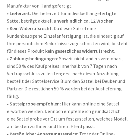
Manufaktur von Hand gefertigt
.
•
Lieferzeit:
Die Lieferzeit für individuell angefertigte
Sättel beträgt aktuell
unverbindlich ca. 12 Wochen
.
•
Kein Widerrufsrecht:
Da dieser Sattel eine
kundenbezogene Einzelanfertigung ist, die eindeutig auf
Ihre persönlichen Bedürfnisse zugeschnitten wird, besteht
für dieses Produkt
kein gesetzliches Widerrufsrecht
.
•
Zahlungsbedingungen:
Soweit nicht anders vereinbart,
sind 50 % des Kaufpreises innerhalb von 7 Tagen nach
Vertragsschluss zu leisten; erst nach dieser Anzahlung
bestellt der Sattelservice Blum den Sattel bei Deuber und
Partner
. Die restlichen 50 % werden bei der Auslieferung
fällig
.
•
Sattelprobe empfohlen:
Hier kann online eine Sattel
erworben werden. Dennoch empfehle ich grundsätzlich
eine Sattelprobe vor Ort um festzustellen, welches Modell
am besten zu Ihnen und Ihrem Pferd passt.
•
Persönlicher Anpassungsservice:
Trotz der Online-