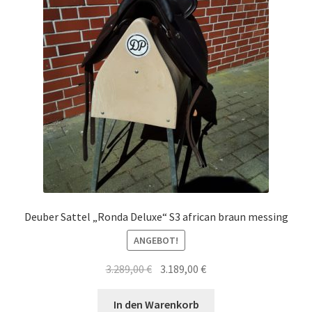
Deuber Sattel „Ronda Deluxe“ S3 african braun messing
ANGEBOT!
Ursprünglicher
Aktueller
3.289,00
€
3.189,00
€
Preis
Preis
war:
ist:
In den Warenkorb