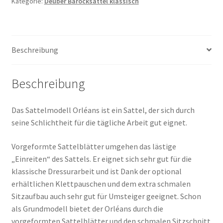
Menge
Kategorie:
Deuber Barocksättel klassisch
Beschreibung
Beschreibung
Das Sattelmodell Orléans ist ein Sattel, der sich durch
seine Schlichtheit für die tägliche Arbeit gut eignet.
Vorgeformte Sattelblätter umgehen das lästige
„Einreiten“ des Sattels. Er eignet sich sehr gut für die
klassische Dressurarbeit und ist Dank der optional
erhältlichen Klettpauschen und dem extra schmalen
Sitzaufbau auch sehr gut für Umsteiger geeignet. Schon
als Grundmodell bietet der Orléans durch die
vorgeformten Sattelblätter und den schmalen Sitzschnitt