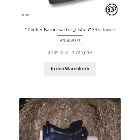
* Deuber Barocksattel „Lisboa“ S3 schwarz
ANGEBOT!
Ursprünglicher
Aktueller
4.149,00
€
3.749,00
€
Preis
Preis
war:
ist:
In den Warenkorb
4.149,00 €
3.749,00 €.