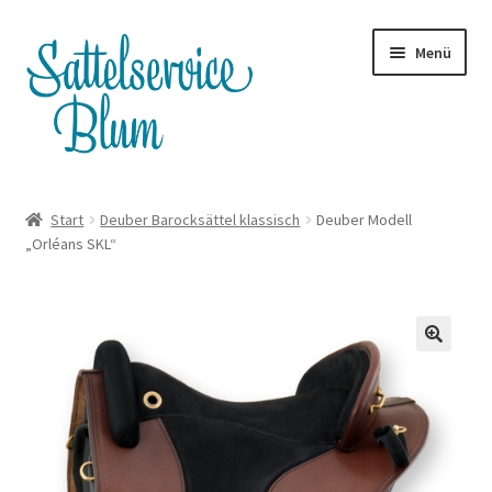
Zur
Zum
Menü
Navigation
Inhalt
springen
springen
Terminanfrage
Start
Deuber Barocksättel klassisch
Deuber Modell
„Orléans SKL“
Whatsapp
Satteltouren
Unterm
Shop
öffnen
Servicepreise
Blog