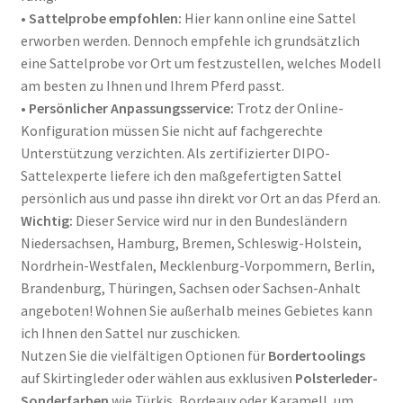
•
Sattelprobe empfohlen:
Hier kann online eine Sattel
erworben werden. Dennoch empfehle ich grundsätzlich
eine Sattelprobe vor Ort um festzustellen, welches Modell
am besten zu Ihnen und Ihrem Pferd passt.
•
Persönlicher Anpassungsservice:
Trotz der Online-
Konfiguration müssen Sie nicht auf fachgerechte
Unterstützung verzichten. Als zertifizierter DIPO-
Sattelexperte liefere ich den maßgefertigten Sattel
persönlich aus und passe ihn direkt vor Ort an das Pferd an
.
Wichtig:
Dieser Service wird nur in den Bundesländern
Niedersachsen, Hamburg, Bremen, Schleswig-Holstein,
Nordrhein-Westfalen, Mecklenburg-Vorpommern, Berlin,
Brandenburg, Thüringen, Sachsen oder Sachsen-Anhalt
angeboten! Wohnen Sie außerhalb meines Gebietes kann
ich Ihnen den Sattel nur zuschicken.
Nutzen Sie die vielfältigen Optionen für
Bordertoolings
auf Skirtingleder oder wählen aus exklusiven
Polsterleder-
Sonderfarben
wie Türkis, Bordeaux oder Karamell, um