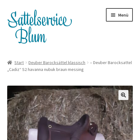
Zur
Zum
Menü
Navigation
Inhalt
springen
springen
Terminanfrage
Start
Deuber Barocksättel klassisch
– Deuber Barocksattel
„Cadiz“ S2 havanna nubuk braun messing
Whatsapp
Satteltouren
Unterm
Shop
öffnen
Servicepreise
Blog