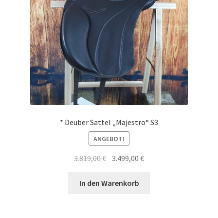
* Deuber Sattel „Majestro“ S3
ANGEBOT!
Ursprünglicher
Aktueller
3.819,00
€
3.499,00
€
Preis
Preis
war:
ist:
In den Warenkorb
3.819,00 €
3.499,00 €.