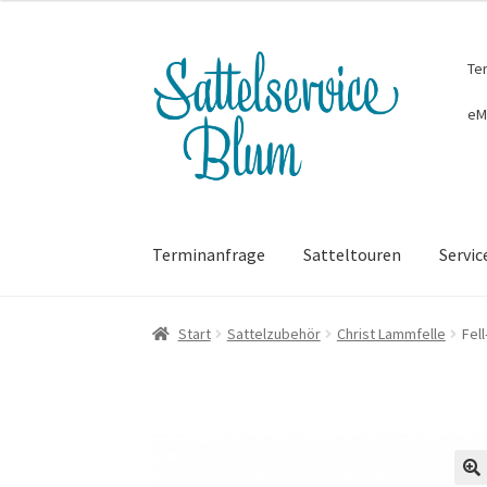
Zur
Zum
Te
Navigation
Inhalt
springen
springen
eM
Terminanfrage
Satteltouren
Servic
Start
Sattelzubehör
Christ Lammfelle
Fel