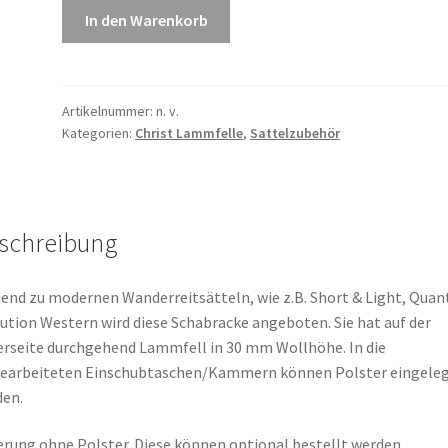
Fell-
In den Warenkorb
Schabracke
für
Quantum
Sättel
Artikelnummer:
n. v.
Kategorien:
Christ Lammfelle
,
Sattelzubehör
mit
Einschüben
Menge
schreibung
end zu modernen Wanderreitsätteln, wie z.B. Short & Light, Qua
ution Western wird diese Schabracke angeboten. Sie hat auf der
rseite durchgehend Lammfell in 30 mm Wollhöhe. In die
gearbeiteten Einschubtaschen/Kammern können Polster eingele
en.
erung ohne Polster. Diese können optional bestellt werden.