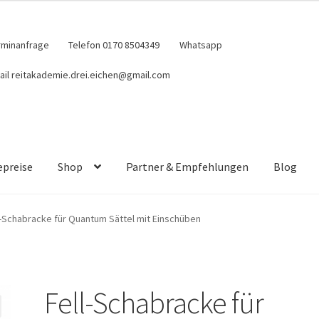
rminanfrage
Telefon 0170 8504349
Whatsapp
ail reitakademie.drei.eichen@gmail.com
epreise
Shop
Partner & Empfehlungen
Blog
l-Schabracke für Quantum Sättel mit Einschüben
Fell-Schabracke für