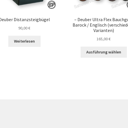
Deuber Distanzsteigbügel
– Deuber Ultra Flex Bauchg
Barock / Englisch (verschie
90,00
€
Varianten)
165,00
€
Weiterlesen
Ausführung wählen
a