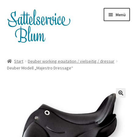
Zur
Zum
Menü
Navigation
Inhalt
springen
springen
Terminanfrage
Start
Deuber working equitation / vielseitig / dressur
Deuber Modell „Majestro Dressage“
Whatsapp
Satteltouren
Unterm
Shop
öffnen
Servicepreise
Blog