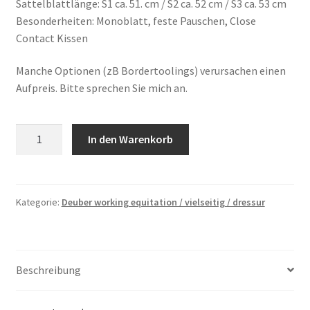
Sattelblattlänge: S1 ca. 51. cm / S2 ca. 52 cm / S3 ca. 53 cm
Besonderheiten: Monoblatt, feste Pauschen, Close
Contact Kissen
Manche Optionen (zB Bordertoolings) verursachen einen
Aufpreis. Bitte sprechen Sie mich an.
Deuber
In den Warenkorb
Modell
"Majestro
Dressage"
Menge
Kategorie:
Deuber working equitation / vielseitig / dressur
Beschreibung