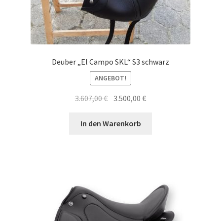
Deuber „El Campo SKL“ S3 schwarz
ANGEBOT!
Ursprünglicher
Aktueller
3.607,00
€
3.500,00
€
Preis
Preis
war:
ist:
In den Warenkorb
3.607,00 €
3.500,00 €.