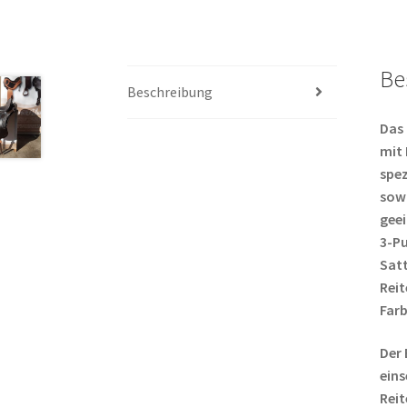
Be
Beschreibung
Das 
mit 
spez
sowo
geei
3-P
Satt
Reit
Farb
Der 
eins
Reit