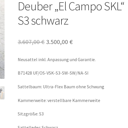
Deuber „El Campo SKL“
S3 schwarz
Ursprünglicher
Aktueller
3.607,00
€
3.500,00
€
Preis
Preis
Neusattel inkl. Anpassung und Garantie.
war:
ist:
3.607,00 €
3.500,00 €.
B71428 UF/OS-VSK-S3-SW-SW/NA-SI
Sattelbaum: Ultra-Flex Baum ohne Schwung
Kammerweite: verstellbare Kammerweite
Sitzgröße: S3
Sattelleder: Schwarz