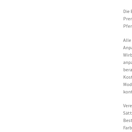
Die 
Prem
Pfer
Alle
Anpa
Wirb
anpa
bera
Kost
Mode
kont
Vere
Sätt
Best
Farb