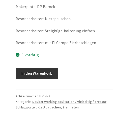
Makerplate: DP Barock
Besonderheiten: Klettpauschen
Besonderheiten: Steigbügelhalterung einfach
Besonderheiten: mit El Campo Zierbeschlägen
1 vorrätig
Deuber
In den Warenkorb
"El
Campo
SKL"
S3
Artikelnummer:
B71428
Kategorie:
Deuber working equitation / vielseitig / dressur
schwarz
Schlagwörter:
Klettpauschen
,
Ziernieten
Menge