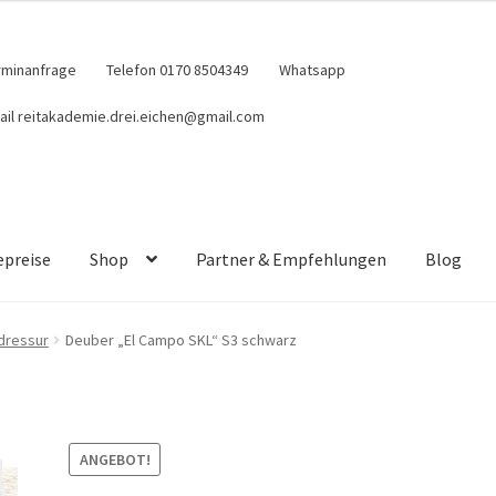
rminanfrage
Telefon 0170 8504349
Whatsapp
ail reitakademie.drei.eichen@gmail.com
epreise
Shop
Partner & Empfehlungen
Blog
 dressur
Deuber „El Campo SKL“ S3 schwarz
ANGEBOT!