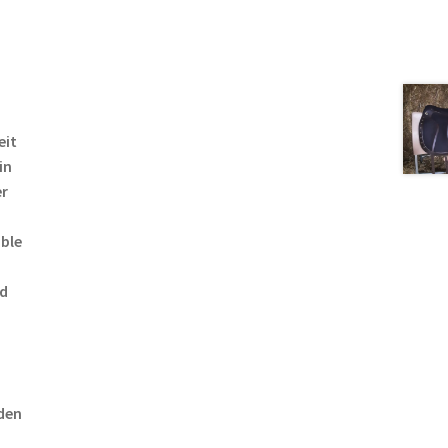
eit
in
er
able
nd
den