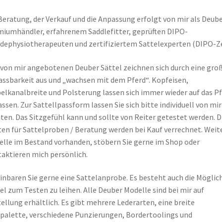
Beratung, der Verkauf und die Anpassung erfolgt von mir als Deub
iumhändler, erfahrenem Saddlefitter, geprüften DIPO-
dephysiotherapeuten und zertifiziertem Sattelexperten (DIPO-Ze
 von mir angebotenen Deuber Sättel zeichnen sich durch eine gro
ssbarkeit aus und „wachsen mit dem Pferd“. Kopfeisen,
elkanalbreite und Polsterung lassen sich immer wieder auf das P
ssen. Zur Sattellpassform lassen Sie sich bitte individuell von mir
ten. Das Sitzgefühl kann und sollte von Reiter getestet werden. D
en für Sattelproben / Beratung werden bei Kauf verrechnet. Weit
lle im Bestand vorhanden, stöbern Sie gerne im Shop oder
aktieren mich persönlich.
inbaren Sie gerne eine Sattelanprobe. Es besteht auch die Möglic
el zum Testen zu leihen. Alle Deuber Modelle sind bei mir auf
ellung erhältlich. Es gibt mehrere Lederarten, eine breite
palette, verschiedene Punzierungen, Bordertoolings und