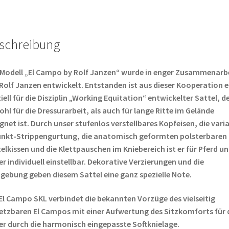
schreibung
Modell „El Campo by Rolf Janzen“ wurde in enger Zusammenarb
Rolf Janzen entwickelt. Entstanden ist aus dieser Kooperation e
iell für die Disziplin „Working Equitation“ entwickelter Sattel, d
hl für die Dressurarbeit, als auch für lange Ritte im Gelände
gnet ist. Durch unser stufenlos verstellbares Kopfeisen, die vari
unkt-Strippengurtung, die anatomisch geformten polsterbaren
elkissen und die Klettpauschen im Kniebereich ist er für Pferd u
er individuell einstellbar. Dekorative Verzierungen und die
gebung geben diesem Sattel eine ganz spezielle Note.
El Campo SKL verbindet die bekannten Vorzüge des vielseitig
etzbaren El Campos mit einer Aufwertung des Sitzkomforts für 
er durch die harmonisch eingepasste Softknielage.