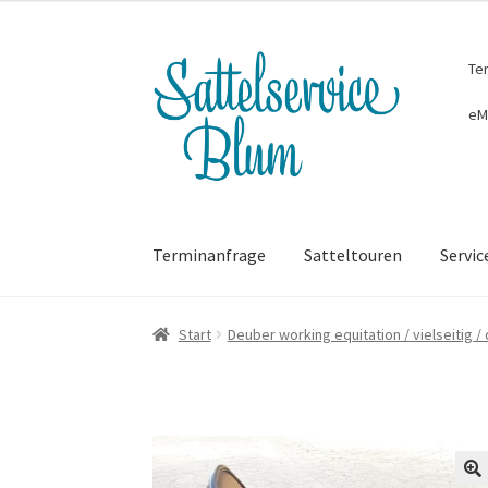
war:
ist:
3.607,00 €
3.500,00 €.
Zur
Zum
Te
Navigation
Inhalt
springen
springen
eM
Terminanfrage
Satteltouren
Servic
Start
Deuber working equitation / vielseitig /