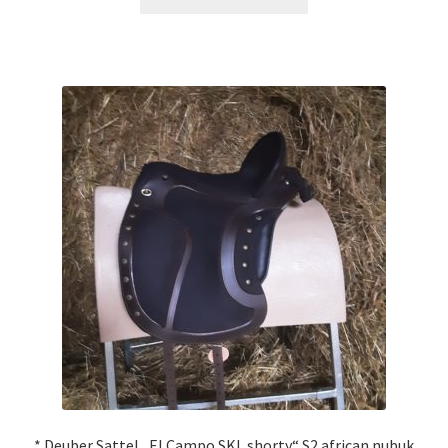
* Deuber Sattel „El Campo SKL shorty“ S2 african nubuk