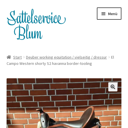
Zur
Zum
Menü
Navigation
Inhalt
springen
springen
Terminanfrage
Start
Deuber working equitation / vielseitig / dressur
El
Campo Western shorty S2 havanna border-tooling
Whatsapp
Satteltouren
Unterm
Shop
öffnen
Servicepreise
Blog