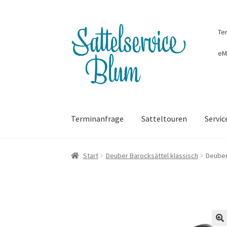
Zur
Zum
Te
Navigation
Inhalt
springen
springen
eM
Terminanfrage
Satteltouren
Servic
Start
Deuber Barocksättel klassisch
Deuber