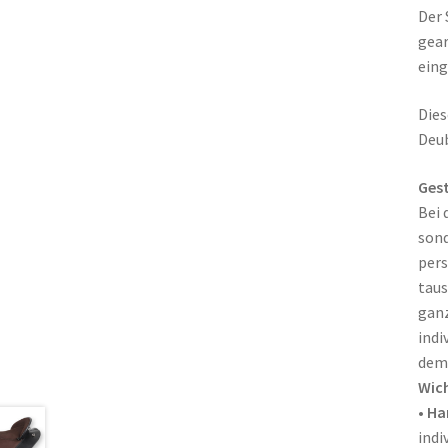
Der 
gear
ein
Dies
Deub
Gest
Bei 
son
pers
taus
ganz
indi
dem 
Wich
•
Ha
indi