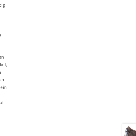
tig
n
en
kel,
n
ber
dein
uf