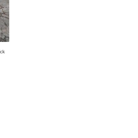
ck
ueller
is
00,00 €.