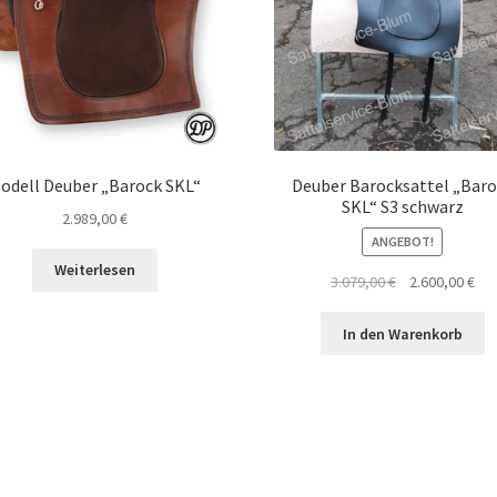
odell Deuber „Barock SKL“
Deuber Barocksattel „Baro
SKL“ S3 schwarz
2.989,00
€
ANGEBOT!
Weiterlesen
Ursprünglicher
Akt
3.079,00
€
2.600,00
€
Preis
Pre
war:
ist:
In den Warenkorb
3.079,00 €
2.6