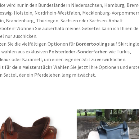
ice wird nur in den Bundesländern Niedersachsen, Hamburg, Brem
eswig-Holstein, Nordrhein-Westfalen, Mecklenburg-Vorpommern
in, Brandenburg, Thüringen, Sachsen oder Sachsen-Anhalt
boten! Wohnen Sie außerhalb meines Gebietes kann ich Ihnen de
el nur zuschicken.
en Sie die vielfältigen Optionen für
Bordertoolings
auf Skirtingl
 wählen aus exklusiven
Polsterleder-Sonderfarben
wie Türkis,
eaux oder Karamell, um einen eigenen Stil zu verwirklichen
.
it für dein Meisterstück?
Wählen Sie jetzt Ihre Optionen und erst
n Sattel, der ein Pferdeleben lang mitwächst
.