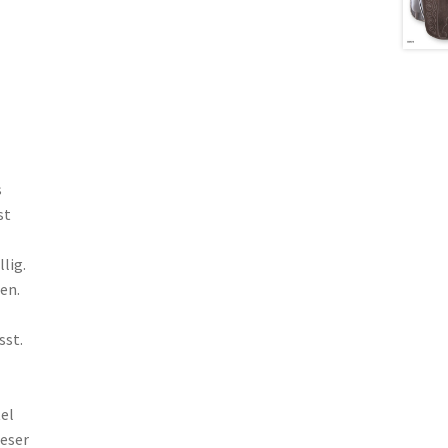
s
st
llig
.
en.
sst.
el
eser