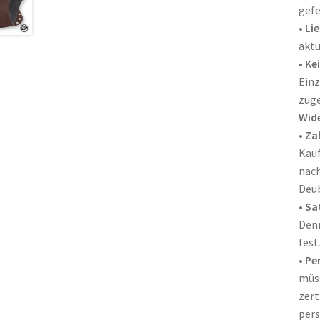
gefe
•
Lie
aktu
•
Ke
Einz
zuge
Wide
•
Za
Kauf
nach
Deub
•
Sa
Denn
fest
•
Pe
müss
zert
pers