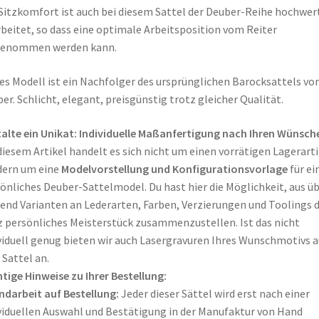
Sitzkomfort ist auch bei diesem Sattel der Deuber-Reihe hochwer
beitet, so dass eine optimale Arbeitsposition vom Reiter
genommen werden kann.
es Modell ist ein Nachfolger des ursprünglichen Barocksattels vo
er. Schlicht, elegant, preisgünstig trotz gleicher Qualität.
alte ein Unikat: Individuelle Maßanfertigung nach Ihren Wünsch
diesem Artikel handelt es sich nicht um einen vorrätigen Lagerarti
dern um eine
Modelvorstellung und Konfigurationsvorlage
für ei
önliches Deuber-Sattelmodel.
Du hast hier die Möglichkeit, aus ü
end Varianten an Lederarten, Farben, Verzierungen und Toolings 
 persönliches Meisterstück zusammenzustellen
. Ist das nicht
viduell genug bieten wir auch Lasergravuren Ihres Wunschmotivs a
Sattel an.
tige Hinweise zu Ihrer Bestellung:
ndarbeit auf Bestellung:
Jeder dieser Sättel wird erst nach einer
viduellen Auswahl und Bestätigung in der Manufaktur von Hand