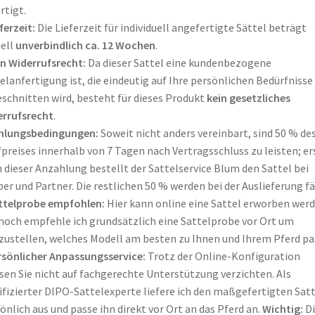
rtigt
.
ferzeit:
Die Lieferzeit für individuell angefertigte Sättel beträgt
ell
unverbindlich ca. 12 Wochen
.
in Widerrufsrecht:
Da dieser Sattel eine kundenbezogene
elanfertigung ist, die eindeutig auf Ihre persönlichen Bedürfnisse
schnitten wird, besteht für dieses Produkt
kein gesetzliches
rrufsrecht
.
hlungsbedingungen:
Soweit nicht anders vereinbart, sind 50 % de
preises innerhalb von 7 Tagen nach Vertragsschluss zu leisten; er
 dieser Anzahlung bestellt der Sattelservice Blum den Sattel bei
er und Partner
. Die restlichen 50 % werden bei der Auslieferung fä
ttelprobe empfohlen:
Hier kann online eine Sattel erworben werd
och empfehle ich grundsätzlich eine Sattelprobe vor Ort um
zustellen, welches Modell am besten zu Ihnen und Ihrem Pferd pa
rsönlicher Anpassungsservice:
Trotz der Online-Konfiguration
en Sie nicht auf fachgerechte Unterstützung verzichten. Als
ifizierter DIPO-Sattelexperte liefere ich den maßgefertigten Satt
önlich aus und passe ihn direkt vor Ort an das Pferd an
.
Wichtig:
Di